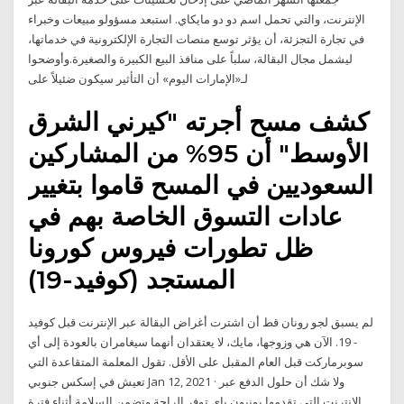
الإنترنت، والتي تحمل اسم دو دو مايكاي. استبعد مسؤولو مبيعات وخبراء
في تجارة التجزئة، أن يؤثر توسع منصات التجارة الإلكترونية في خدماتها،
ليشمل مجال البقالة، سلباً على منافذ البيع الكبيرة والصغيرة.وأوضحوا
لـ«الإمارات اليوم» أن التأثير سيكون ضئيلاً على
كشف مسح أجرته "كيرني الشرق
الأوسط" أن 95% من المشاركين
السعوديين في المسح قاموا بتغيير
عادات التسوق الخاصة بهم في
ظل تطورات فيروس كورونا
المستجد (كوفيد-19)
لم يسبق لجو رونان قط أن اشترت أغراض البقالة عبر الإنترنت قبل كوفيد
- 19. الآن هي وزوجها، مايك، لا يعتقدان أنهما سيغامران بالعودة إلى أي
سوبرماركت قبل العام المقبل على الأقل. تقول المعلمة المتقاعدة التي
تعيش في إسكس جنوبي Jan 12, 2021 · ولا شك أن حلول الدفع عبر
الإنترنت التي تقدمها يونيون باي توفر الراحة وتضمن السلامة أثناء فترة