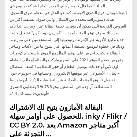
الوباء،" كما قال جيمس يانغ، المدير العام لشركة يونيون باي
إنترناشيونال، فرع الشرق الأوسط. كما هو الحال في معظم طرق التسوق،
هناك ديموغرافية محددة من السكان والتي سوف تستفيد أكثر من
العروض الفريدة التي يمكن أن توفرها خدمة البقالة عبر الإنترنت، لذا تأكد
من أنك سوف توفر الوقت أو بدأت "أمازون دوت كوم" تشغيل خدمة
جديدة لبيع الأدوية عبر الإنترنت وتوصيلها إلى المستخدمين حتى منازلهم،
وذلك في خطوة لتوسيع أنشطة أعمالها التي تتنوع ما بين الألعاب ومتاجر
البقالة والكتب. احرص على توفير المال مع الموفر باستخدام كوبونات
وعروض خصم الموفر 2021 على السوبرماركت والبقالة أو طلب الطعام
اون لاين أو خدمات توصيل الطعام أو حجز المطاعم ! كشف استطلاع
«البيان» الأسبوعي عبر موقعها الإلكتروني، وحسابها في «تويتر»، حول
تفضيل تسوق المنتجات الغذائية عبر التطبيقات الذكية، أن متوسط
المستطلعة آراؤهم في المنصتين وهو 78.6 % لا يفضلون التسوق
«أونلاين»، بينما قال 21.4
البقالة الأمازون يتيح لك الاشتراك
للحصول على أوامر سهلة. inky / Flikr /
CC BY 2.0. يعد Amazon أكبر متاجر
التجزئة على …