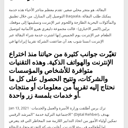
البقالة، هو متجر محلي صغير. تقدم معظم متاجر الأحياء هذه خدمة
التوصيل إلى المنازل. من خلال تطبيق Baqaala، يمكنك طلب البقالة
والمأكولات البحرية الطازجة واللحوم عبر الإنترنت وتسليمها إلى موقعك.
برلين (السر الاخباري) - قالت مجموعة دليفري هيرو الألمانية لتوصيل
الطعام عبر الإنترنت يوم الخميس إنها اشترت خدمة شراء البقالة عبر
الإنترنت انستا شوب بعد أن ضاعفت الشركة تقريبا إيراداتها في
تغيّرت جوانب كثيرة من حياتنا منذ اختراع
الإنترنت والهواتف الذكية. وهذه التقنيات
متوافرة للأشخاص والمؤسسات
والشركات، وتتيح الحصول على كل ما
نحتاج إليه تقريباً من معلومات أو منتجات
أو خدمات بلمسة زر واحدة.
Jan 13, 2021 · ترك برس أطلقت وزارة الأسرة والعمل والخدمات
الاجتماعية التركية خدمة "المرشد الرقمي" (Dijital Rehber)، بهدف
تمكين أولياء الأمور من اتخاذ التدابير اللازمة ضد المخاطر التي قد يتعرض
لها أطفالهم في بيئة الإنترنت. أعلنت شركة التجزئة وتجارة البقالة