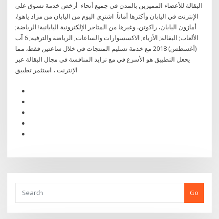
البقالة للأعضاء المميزين بالمدن في جميع أنحاء أرخص خدمة تسوق على
الإنترنت في اليابان وأكثرها أماناً. اشترِي اليوم من اليابان من مزاد ياهو!،
أمازون اليابان، راكوتن، وغيرها من المتاجر الإلكترونية اليابانية! الرياضة;
الألعاب; البقالة; الأزياء; الاكسسوارات والساعات; الرياضة والترفيه; 6 آب
(أغسطس) 2018 مع خدمة تسليم المنتجات في خلال ساعتين فقط، مما
يحعل التطبيق هو الأسرع في مع تزايد المنافسة في مجال البقالة عبر
الإنترنت ، استثمر تطبيق
Go