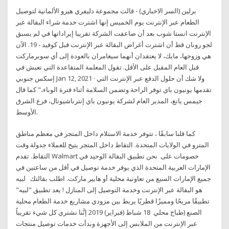
برلين (السر الاخباري) - قالت مجموعة دليفري هيرو الألمانية لتوصيل
الطعام عبر الإنترنت يوم الخميس إنها اشترت خدمة شراء البقالة عبر
الإنترنت انستا شوب بعد أن ضاعفت الشركة تقريبا إيراداتها في لم يسبق
لجو رونان قط أن اشترت أغراض البقالة عبر الإنترنت قبل كوفيد - 19. الآن
هي وزوجها، مايك، لا يعتقدان أنهما سيغامران بالعودة إلى أي سوبرماركت
قبل العام المقبل على الأقل. تقول المعلمة المتقاعدة التي تعيش في
إسكس جنوبي Jan 12, 2021 · ولا شك أن حلول الدفع عبر الإنترنت التي
تقدمها يونيون باي توفر الراحة وتضمن السلامة أثناء فترة الوباء،" كما قال
جيمس يانغ، المدير العام لشركة يونيون باي إنترناشيونال، فرع الشرق
الأوسط.
كما قلنا سابقًا ، تتوفر خدمة الاستلام داخل المتجر في معظم مناطق
المترو في الولايات المتحدة. التقاط داخل المتجر يتيح للعملاء جدولة وقت
التقاط. تقدم Walmart خصومات على نحن تطبيق البقالة الوحيد في
الإمارات العربية المتحدة الذي يوفر خدمة توصيل في أقل من ساعتين في
جميع الإمارات السبع من تعاونية محلية أو هايبر ماركت. اطلب بقالتك لبيه
هو البقالة عبر الإنترنت وخدمة التوصيل إلى المنازل ! يعد تطبيق "لبيه"
تطبيقًا مريحًا ومميزًا قطريًا يربط بين مزودي مشاريع خدمة الطعام محلية
الصنع (طباخ محلي 18 شباط (فبراير) 2019 إنَّنا نشتري كل شيء تقريباً
عبر الإنترنت من الملابس إلى الأجهزة وبدأت خدمات توصيل منتجات