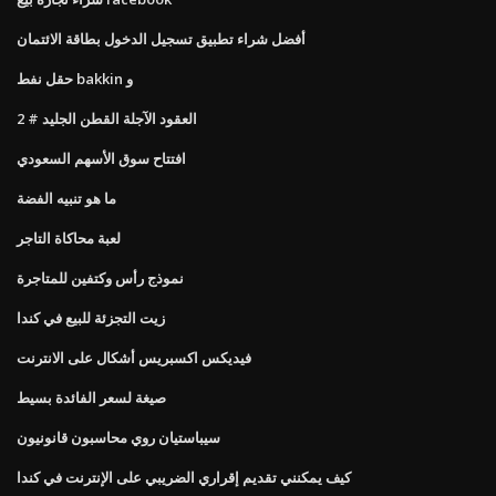
أفضل شراء تطبيق تسجيل الدخول بطاقة الائتمان
حقل نفط bakkin و
العقود الآجلة القطن الجليد # 2
افتتاح سوق الأسهم السعودي
ما هو تنبيه الفضة
لعبة محاكاة التاجر
نموذج رأس وكتفين للمتاجرة
زيت التجزئة للبيع في كندا
فيديكس اكسبريس أشكال على الانترنت
صيغة لسعر الفائدة بسيط
سيباستيان روي محاسبون قانونيون
كيف يمكنني تقديم إقراري الضريبي على الإنترنت في كندا