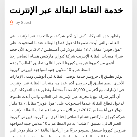
خدمة التقاط البقالة عبر الإنترنت
by
Guest
وتُظهر هذه التحركات كيف أن أكبر شركة بيع بالتجزئة عبر الإنترنت في
العالم، والتي أبدت طموحا لدخول قطاع البقالة عندما استحوذت على
"هول فودز" مقابل 13.7 مليار دولار في أغسطس 2017، تزيد الآن حجم
شراء منتجات البقالة الإنترنت شركة كيو إي ماركتس هشام الصافي إحنا
أقوى من كورونا فيروس كورونا الخبر التالى: تطبيق "اطلب" يدعم
المطاعم بـ 10 ملايين جنيه لمواجهة فيروس كورونا
يوفر تطبيق إل جروسر خدمة توصيل البقالة في أبوظبي ومدن الإمارات
الأخرى. يضم تطبيق إل جروسر أكبر عدد من منتجات البقالة عبر الإنترنت
في الإمارات مع أكثر من 40,000 صنفاً مختلفاً. وتُظهر هذه التحركات كيف
أن أكبر شركة بيع بالتجزئة عبر الإنترنت في العالم، والتي أبدت طموحا
لدخول قطاع البقالة عندما استحوذت على "هول فودز" مقابل 13.7 مليار
دولار في أغسطس 2017، تزيد الآن حجم شراء منتجات البقالة الإنترنت
شركة كيو إي ماركتس هشام الصافي إحنا أقوى من كورونا فيروس كورونا
الخبر التالى: تطبيق "اطلب" يدعم المطاعم بـ 10 ملايين جنيه لمواجهة
فيروس كورونا ستنفق بيندودو جزءًا من أرباحها البالغة 6.1 مليار دولار التي
جمعتها الشهر الماضي على إدخال تحسينات على خدمة البقالة عبر